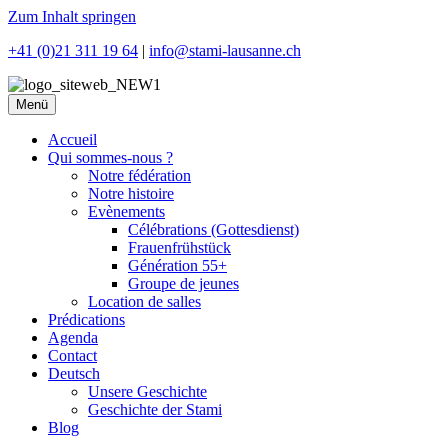
Zum Inhalt springen
+41 (0)21 311 19 64
|
info@stami-lausanne.ch
Menü
Accueil
Qui sommes-nous ?
Notre fédération
Notre histoire
Evènements
Célébrations (Gottesdienst)
Frauenfrühstück
Génération 55+
Groupe de jeunes
Location de salles
Prédications
Agenda
Contact
Deutsch
Unsere Geschichte
Geschichte der Stami
Blog