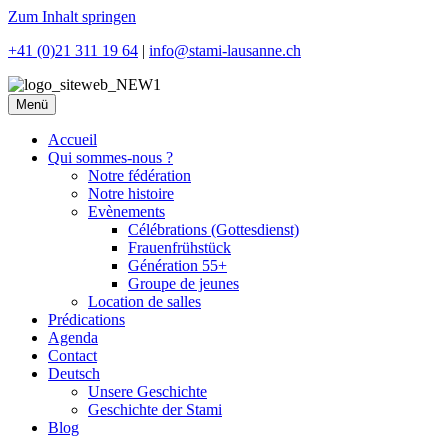
Zum Inhalt springen
+41 (0)21 311 19 64
|
info@stami-lausanne.ch
Menü
Accueil
Qui sommes-nous ?
Notre fédération
Notre histoire
Evènements
Célébrations (Gottesdienst)
Frauenfrühstück
Génération 55+
Groupe de jeunes
Location de salles
Prédications
Agenda
Contact
Deutsch
Unsere Geschichte
Geschichte der Stami
Blog