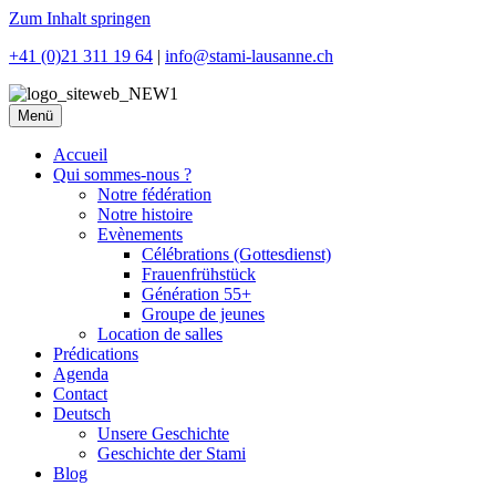
Zum Inhalt springen
+41 (0)21 311 19 64
|
info@stami-lausanne.ch
Menü
Accueil
Qui sommes-nous ?
Notre fédération
Notre histoire
Evènements
Célébrations (Gottesdienst)
Frauenfrühstück
Génération 55+
Groupe de jeunes
Location de salles
Prédications
Agenda
Contact
Deutsch
Unsere Geschichte
Geschichte der Stami
Blog