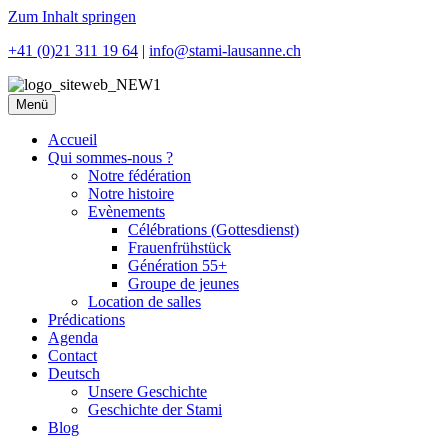
Zum Inhalt springen
+41 (0)21 311 19 64
|
info@stami-lausanne.ch
Menü
Accueil
Qui sommes-nous ?
Notre fédération
Notre histoire
Evènements
Célébrations (Gottesdienst)
Frauenfrühstück
Génération 55+
Groupe de jeunes
Location de salles
Prédications
Agenda
Contact
Deutsch
Unsere Geschichte
Geschichte der Stami
Blog