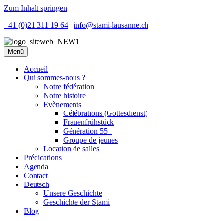
Zum Inhalt springen
+41 (0)21 311 19 64
|
info@stami-lausanne.ch
Menü
Accueil
Qui sommes-nous ?
Notre fédération
Notre histoire
Evènements
Célébrations (Gottesdienst)
Frauenfrühstück
Génération 55+
Groupe de jeunes
Location de salles
Prédications
Agenda
Contact
Deutsch
Unsere Geschichte
Geschichte der Stami
Blog