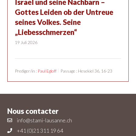
Israel und seine Nachbarn –
Gottes Leiden ob der Untreue
seines Volkes. Seine
„Liebesschmerzen“
19 Juli 2026
Prediger/in :
Paul Egloff
Passage :
Hesekiel 36, 16-23
Nous contacter
info@stami-lausanne.ch
+41 (0)21 311 19 64