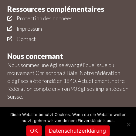
Ressources complémentaires
Protection des données
Impressum
Contact
Nous concernant
Nous sommes une église évangélique issue du
mouvement Chrischona à Bâle. Notre fédération
d'églises à été fondé en 1840. Actuellement, notre
fédération compte environ 90 églises implantées en
Suisse.
Diese Website benutzt Cookies. Wenn du die Website weiter
nutzt, gehen wir von deinem Einverständnis aus.
© 2026 Stadtmission Echandens – Tous droits réservés. |
OK
Datenschutzerklärung
Powered by
Creators Bundle