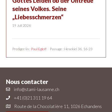
Gottes Leiden ob der Untreue
seines Volkes. Seine
„Liebesschmerzen“
19 Juli 2026
Prediger/in :
Paul Egloff
Passage :
Hesekiel 36, 16-23
Nous contacter
info@stami-lausanne.ch
+41 (0)21 311 19 64
Route de la Chocolatière 11, 1026 Echandens