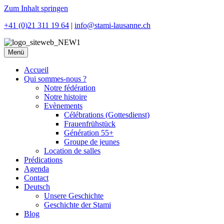
Zum Inhalt springen
+41 (0)21 311 19 64
|
info@stami-lausanne.ch
Menü
Accueil
Qui sommes-nous ?
Notre fédération
Notre histoire
Evènements
Célébrations (Gottesdienst)
Frauenfrühstück
Génération 55+
Groupe de jeunes
Location de salles
Prédications
Agenda
Contact
Deutsch
Unsere Geschichte
Geschichte der Stami
Blog