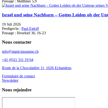
Passage :
Matthäus 5,9
Israel und seine Nachbarn – Gottes Leiden ob der Unt
19 Juli 2026
Prediger/in :
Paul Egloff
Passage :
Hesekiel 36, 16-23
Nous contacter
info@stami-lausanne.ch
+41 (0)21 311 19 64
Route de la Chocolatière 11, 1026 Echandens
Formulaire de contact
Newsletter
Nous rejoindre