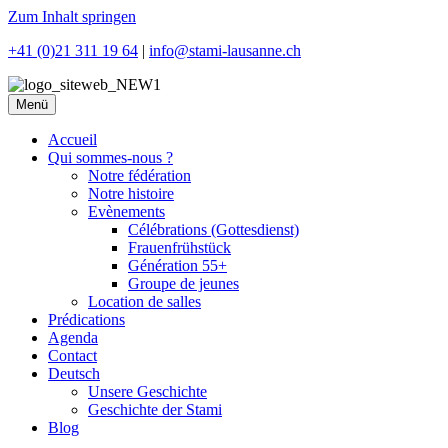
Zum Inhalt springen
+41 (0)21 311 19 64
|
info@stami-lausanne.ch
Menü
Accueil
Qui sommes-nous ?
Notre fédération
Notre histoire
Evènements
Célébrations (Gottesdienst)
Frauenfrühstück
Génération 55+
Groupe de jeunes
Location de salles
Prédications
Agenda
Contact
Deutsch
Unsere Geschichte
Geschichte der Stami
Blog