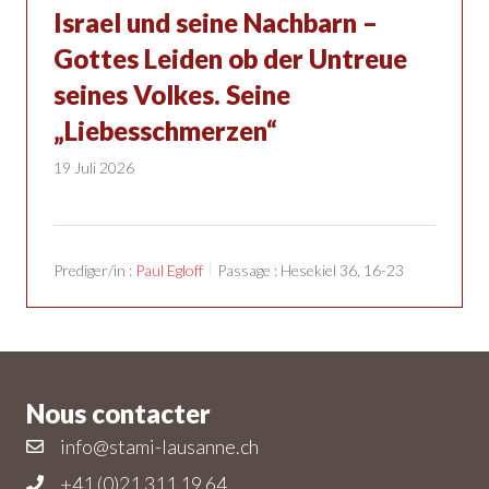
Israel und seine Nachbarn –
Gottes Leiden ob der Untreue
seines Volkes. Seine
„Liebesschmerzen“
19 Juli 2026
Prediger/in :
Paul Egloff
Passage :
Hesekiel 36, 16-23
Nous contacter
info@stami-lausanne.ch
+41 (0)21 311 19 64