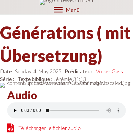
Menü
Générations ( mit
Übersetzung)
Date :
Sunday, 4. May 2025 |
Prédicateur :
Volker Gass
Série :
|
Texte biblique :
Jérémie 31:13
Audio
Télécharger le fichier audio
Télécharger le fichier audio