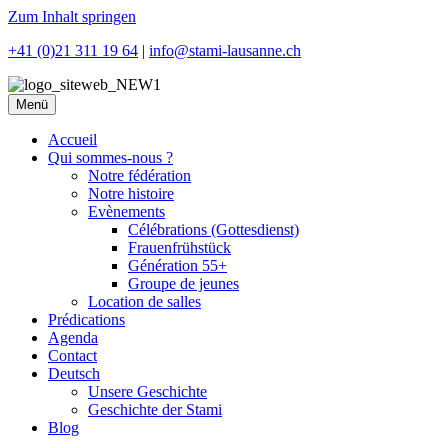
Zum Inhalt springen
+41 (0)21 311 19 64
|
info@stami-lausanne.ch
Menü
Accueil
Qui sommes-nous ?
Notre fédération
Notre histoire
Evènements
Célébrations (Gottesdienst)
Frauenfrühstück
Génération 55+
Groupe de jeunes
Location de salles
Prédications
Agenda
Contact
Deutsch
Unsere Geschichte
Geschichte der Stami
Blog