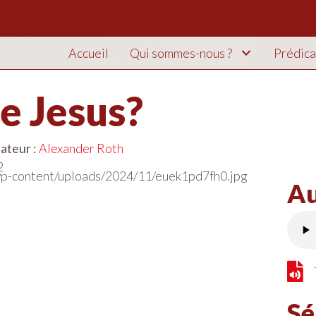
Accueil
Qui sommes-nous ?
Prédica
he Jesus?
ateur :
Alexander Roth
2
Au
Téléc
Sé