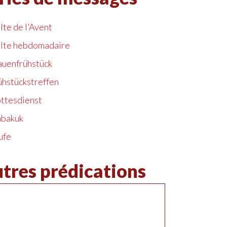
lte de l'Avent
lte hebdomadaire
auenfrühstück
ühstückstreffen
ttesdienst
bakuk
ufe
tres prédications