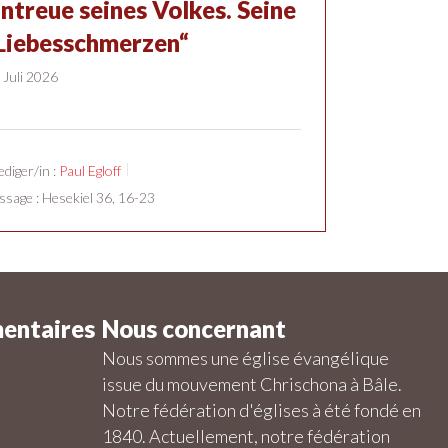
ntreue seines Volkes. Seine
Liebesschmerzen“
 Juli 2026
ediger/in :
Paul Egloff
ssage :
Hesekiel 36, 16-23
entaires
Nous concernant
Nous sommes une église évangélique
issue du mouvement Chrischona à Bâle.
Notre fédération d'églises à été fondé en
1840. Actuellement, notre fédération