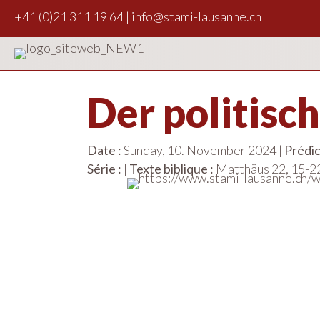
+41 (0)21 311 19 64
|
info@stami-lausanne.ch
Der politisc
Date :
Sunday, 10. November 2024 |
Prédic
Série :
|
Texte biblique :
Matthäus 22, 15-2