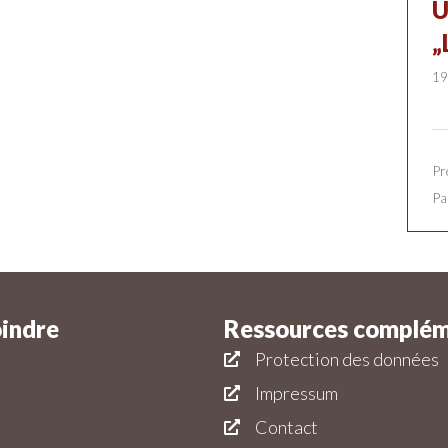
U
„
19
Pr
Pa
oindre
Ressources complém
Protection des données
Impressum
Contact