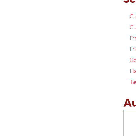
Cu
Cu
Fr
Fr
Go
Ha
Ta
Au