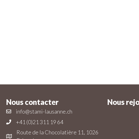
Nous contacter
Nous rej
info@stami-lausanne.ch
+41 (0)21 311 19 64
Route de la Chocolatière 11, 1026