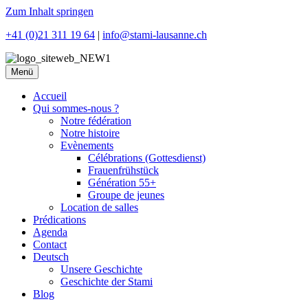
Zum Inhalt springen
+41 (0)21 311 19 64
|
info@stami-lausanne.ch
Menü
Accueil
Qui sommes-nous ?
Notre fédération
Notre histoire
Evènements
Célébrations (Gottesdienst)
Frauenfrühstück
Génération 55+
Groupe de jeunes
Location de salles
Prédications
Agenda
Contact
Deutsch
Unsere Geschichte
Geschichte der Stami
Blog