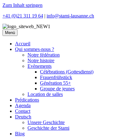
Zum Inhalt springen
+41 (0)21 311 19 64
|
info@stami-lausanne.ch
Menü
Accueil
Qui sommes-nous ?
Notre fédération
Notre histoire
Evènements
Célébrations (Gottesdienst)
Frauenfrühstück
Génération 55+
Groupe de jeunes
Location de salles
Prédications
Agenda
Contact
Deutsch
Unsere Geschichte
Geschichte der Stami
Blog