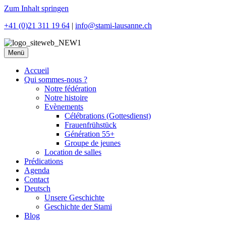
Zum Inhalt springen
+41 (0)21 311 19 64
|
info@stami-lausanne.ch
Menü
Accueil
Qui sommes-nous ?
Notre fédération
Notre histoire
Evènements
Célébrations (Gottesdienst)
Frauenfrühstück
Génération 55+
Groupe de jeunes
Location de salles
Prédications
Agenda
Contact
Deutsch
Unsere Geschichte
Geschichte der Stami
Blog