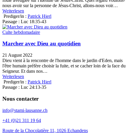
foule aveuglée sur l'identité de Jésus-Christ. Quel regard voulons-
nous avoir sur la personne de Jésus-Christ, allons-nous voir…
Weiterlesen
Prediger/in :
Patrick Hierl
Passage :
Luc 18:35-43
Culte hebdomadaire
Marcher avec Dieu au quotidien
21 August 2022
Dieu vient à la rencontre de l'homme dans le jardin d'Eden, mais
l'être humain préfère choisir la fuite, et se cacher loin de la face du
Seigneur. Et dans nos…
Weiterlesen
Prediger/in :
Patrick Hierl
Passage :
Luc 24:13-35
Nous contacter
info@stami-lausanne.ch
+41 (0)21 311 19 64
Route de la Chocolatière 11, 1026 Echandens