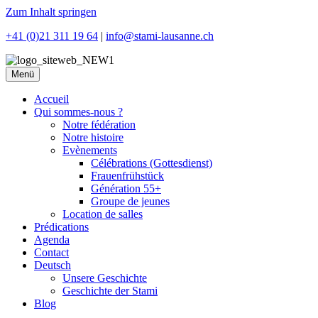
Zum Inhalt springen
+41 (0)21 311 19 64
|
info@stami-lausanne.ch
Menü
Accueil
Qui sommes-nous ?
Notre fédération
Notre histoire
Evènements
Célébrations (Gottesdienst)
Frauenfrühstück
Génération 55+
Groupe de jeunes
Location de salles
Prédications
Agenda
Contact
Deutsch
Unsere Geschichte
Geschichte der Stami
Blog