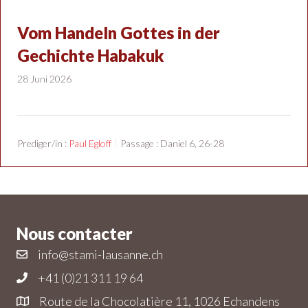
Vom Handeln Gottes in der
Gechichte Habakuk
28 Juni 2026
Prediger/in :
Paul Egloff
Passage :
Daniel 6
, 26-28
Nous contacter
info@stami-lausanne.ch
+41 (0)21 311 19 64
Route de la Chocolatière 11, 1026 Echandens