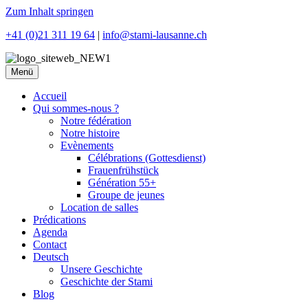
Zum Inhalt springen
+41 (0)21 311 19 64
|
info@stami-lausanne.ch
Menü
Accueil
Qui sommes-nous ?
Notre fédération
Notre histoire
Evènements
Célébrations (Gottesdienst)
Frauenfrühstück
Génération 55+
Groupe de jeunes
Location de salles
Prédications
Agenda
Contact
Deutsch
Unsere Geschichte
Geschichte der Stami
Blog