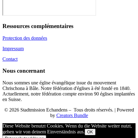
Ressources complémentaires
Protection des données
Impressum
Contact
Nous concernant
Nous sommes une église évangélique issue du mouvement
Chrischona à Bâle. Notre fédération d'églises à été fondé en 1840.
Actuellement, notre fédération compte environ 90 églises implantées
en Suisse.
© 2026 Stadtmission Echandens – Tous droits réservés. | Powered
by
Creators Bundle
Diese Website benutzt Cookies. Wenn du die Website weiter nutzt,
gehen wir von deinem Einverständnis aus.
OK