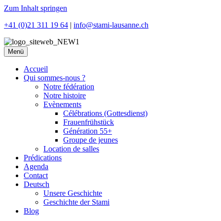
Zum Inhalt springen
+41 (0)21 311 19 64
|
info@stami-lausanne.ch
Menü
Accueil
Qui sommes-nous ?
Notre fédération
Notre histoire
Evènements
Célébrations (Gottesdienst)
Frauenfrühstück
Génération 55+
Groupe de jeunes
Location de salles
Prédications
Agenda
Contact
Deutsch
Unsere Geschichte
Geschichte der Stami
Blog