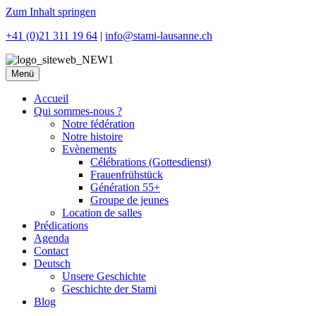
Zum Inhalt springen
+41 (0)21 311 19 64
|
info@stami-lausanne.ch
Menü
Accueil
Qui sommes-nous ?
Notre fédération
Notre histoire
Evènements
Célébrations (Gottesdienst)
Frauenfrühstück
Génération 55+
Groupe de jeunes
Location de salles
Prédications
Agenda
Contact
Deutsch
Unsere Geschichte
Geschichte der Stami
Blog