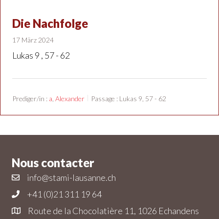
Die Nachfolge
17 März 2024
Lukas 9 , 57 - 62
Prediger/in :
a
,
Alexander
Passage :
Lukas 9, 57 - 62
Nous contacter
info@stami-lausanne.ch
+41 (0)21 311 19 64
Route de la Chocolatière 11, 1026 Echandens