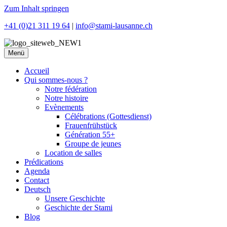
Zum Inhalt springen
+41 (0)21 311 19 64
|
info@stami-lausanne.ch
Menü
Accueil
Qui sommes-nous ?
Notre fédération
Notre histoire
Evènements
Célébrations (Gottesdienst)
Frauenfrühstück
Génération 55+
Groupe de jeunes
Location de salles
Prédications
Agenda
Contact
Deutsch
Unsere Geschichte
Geschichte der Stami
Blog