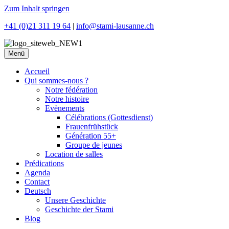
Zum Inhalt springen
+41 (0)21 311 19 64
|
info@stami-lausanne.ch
Menü
Accueil
Qui sommes-nous ?
Notre fédération
Notre histoire
Evènements
Célébrations (Gottesdienst)
Frauenfrühstück
Génération 55+
Groupe de jeunes
Location de salles
Prédications
Agenda
Contact
Deutsch
Unsere Geschichte
Geschichte der Stami
Blog