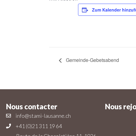
Zum Kalender hinzu
Gemeinde-Gebetsabend
Nous contacter
Nous rej
info@stami-lausanne.ch
+41 (0)21 311 19 64
Route de la Chocolatière 11, 1026