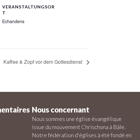
VERANSTALTUNGSOR
T
Echandens
Kaffee & Zopf vor dem Gottesdienst
entaires
Nous concernant
Nous sommes une église évangélique
issue du mouvement Chrischona à Bâle.
Notre fédération d'églises à été fondé en