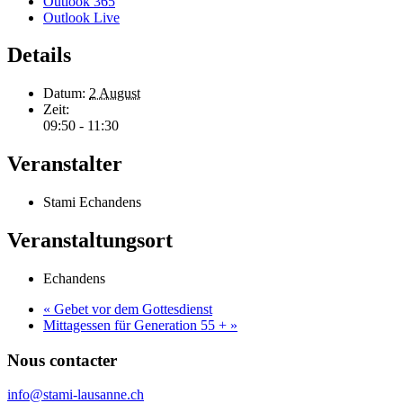
Outlook 365
Outlook Live
Details
Datum:
2 August
Zeit:
09:50 - 11:30
Veranstalter
Stami Echandens
Veranstaltungsort
Echandens
«
Gebet vor dem Gottesdienst
Mittagessen für Generation 55 +
»
Nous contacter
info@stami-lausanne.ch